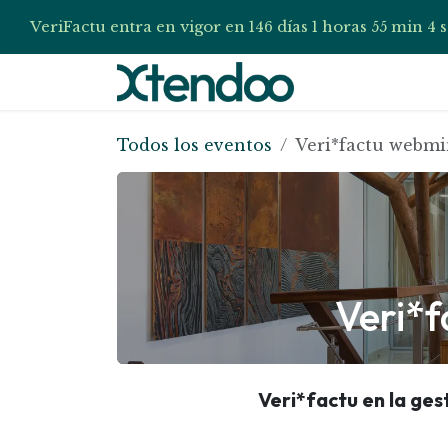
VeriFactu entra en vigor en
días
horas
min
s
146
1
55
3
Ir al contenido
Inicio
Verifa
Todos los eventos
Veri*factu webmi
Veri*
Veri*factu en la ges