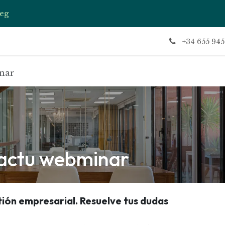
eg
ctu
Contáctenos
Soporte
Te llamamos
Evento
+34 655 945
nar
factu webminar
tión empresarial. Resuelve tus dudas