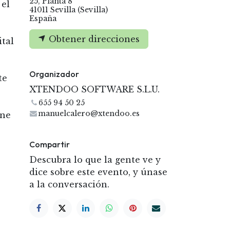
25, Planta 8
 el
41011 Sevilla (Sevilla)
España
Obtener direcciones
ital
Organizador
te
XTENDOO SOFTWARE S.L.U.
655 94 50 25
manuelcalero@xtendoo.es
ine
Compartir
Descubra lo que la gente ve y
dice sobre este evento, y únase
a la conversación.